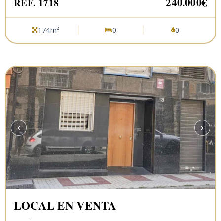
240.000€
REF. 1718
174m²
0
0
LOCAL EN VENTA