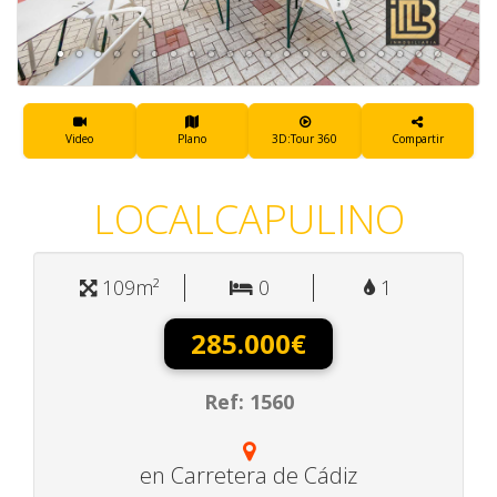
Video
Plano
3D:Tour 360
Compartir
LOCALCAPULINO
109m²
0
1
285.000€
Ref: 1560
en Carretera de Cádiz