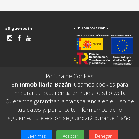
#SíguenosEn
- En colaboración -
Política de Cookies
En
Inmobiliaria Bazán
, usamos cookies para
- Contacto -
- Transacción -
mejorar tu experiencia en nuestro sitio web.
WhatsApp
Venta en Málaga
Queremos garantizar la transparencia en el uso de
+34 951 87 00 58 (24h)
Alquiler en Málaga
Admin +34672594724 (L-V de 10 a 19.30)
Traspaso en Málaga
tus datos y, por ello, te informamos de lo
1
info@inmobiliariabazan.com
Reforma en Málaga
siguiente. Tu elección se guardará durante 1 año.
24h
C/Mármoles 39, Málaga
¿Cuánto vale mi casa?
Copyright © 2026
24h
Leer más
Aceptar
Denegar