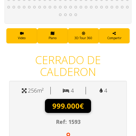
Video
Plano
3D:Tour 360
Compartir
CERRADO DE
CALDERON
256m²
4
4
999.000€
Ref: 1593