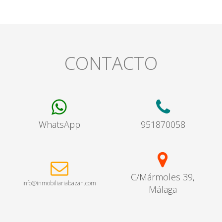
CONTACTO
WhatsApp
951870058
C/Mármoles 39,
info@inmobiliariabazan.com
Málaga