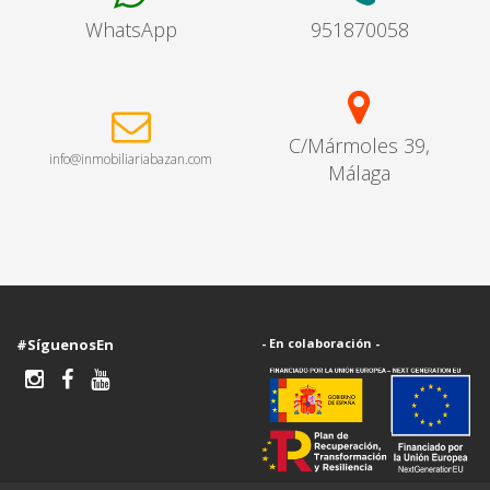
WhatsApp
951870058
C/Mármoles 39,
info@inmobiliariabazan.com
Málaga
#SíguenosEn
- En colaboración -