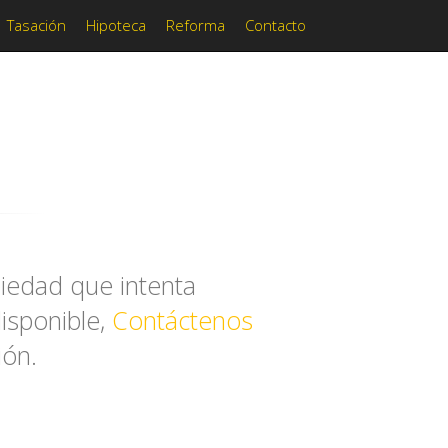
Tasación
Hipoteca
Reforma
Contacto
iedad que intenta
disponible,
Contáctenos
ión.