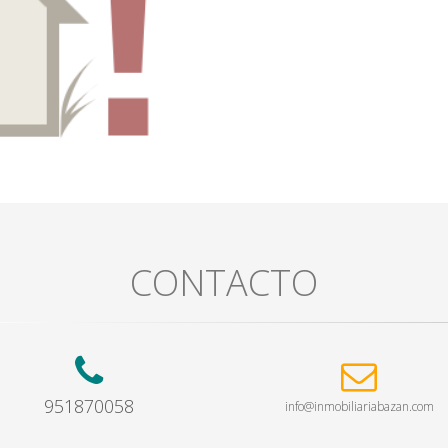
CONTACTO
951870058
info@inmobiliariabazan.com