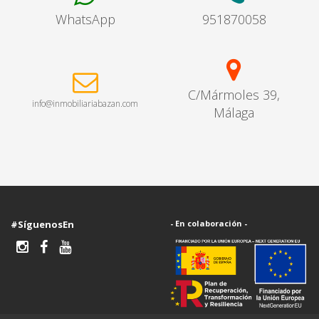
WhatsApp
951870058
C/Mármoles 39,
info@inmobiliariabazan.com
Málaga
#SíguenosEn
- En colaboración -