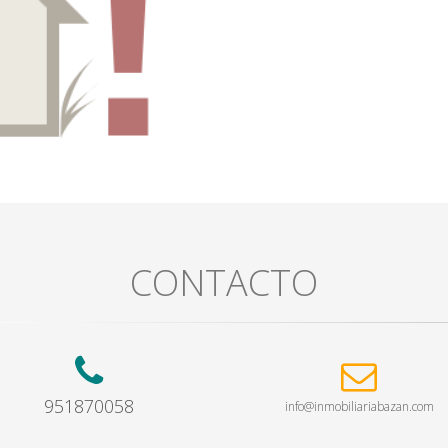
CONTACTO
951870058
info@inmobiliariabazan.com