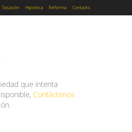
Tasación
Hipoteca
Reforma
Contacto
iedad que intenta
disponible,
Contáctenos
ión.