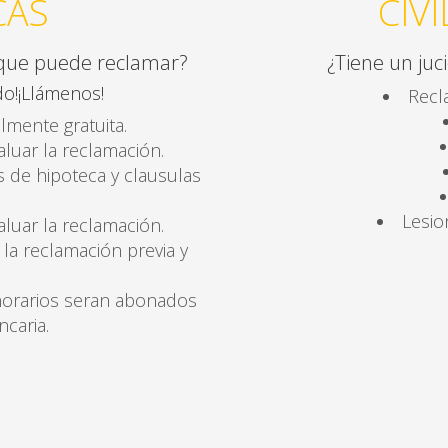
CAS
CIV
 que puede reclamar?
¿Tiene un juc
o!¡Llámenos!
Recl
lmente gratuita.
luar la reclamación.
 de hipoteca y clausulas
Lesio
luar la reclamación.
 la reclamación previa y
norarios seran abonados
ncaria.