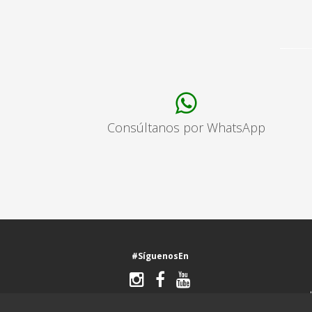
Consúltanos por WhatsApp
#SíguenosEn