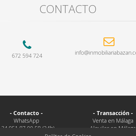
CONTACTO
info@inmobiliariabazan.
672 594 724
- Contacto -
- Transacción -
WhatsApp
Venta en Málaga
+34 951 87 00 58 (24h)
Alquiler en Málaga
Traspaso en Málag