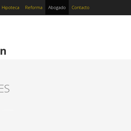
Hipoteca
Reforma
Abogado
Contacto
án
ES