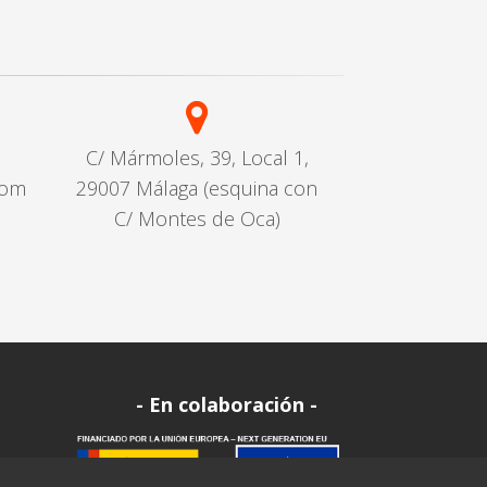
C/ Mármoles, 39, Local 1,
com
29007 Málaga (esquina con
C/ Montes de Oca)
- En colaboración -
a